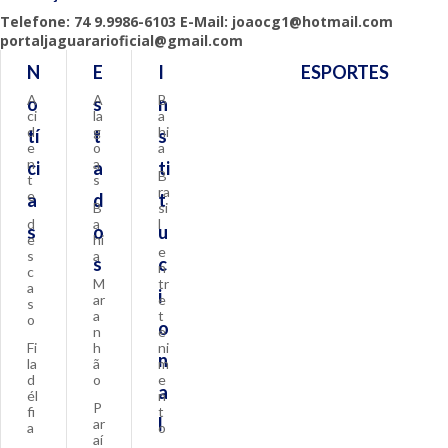
Telefone: 74 9.9986-6103 E-Mail: joaocg1@hotmail.com
portaljaguararioficial@gmail.com
N
E
I
ESPORTES
A
A
B
o
s
n
ci
la
a
d
g
hi
tí
t
s
e
o
a
n
a
ci
a
ti
B
t
s
ra
e
a
d
t
B
si
d
a
l
s
o
u
e
hi
e
s
a
s
c
n
c
M
tr
a
i
ar
e
s
a
t
o
o
n
e
Fi
h
ni
n
la
ã
m
d
o
e
a
él
n
P
fi
t
l
ar
a
o
aí