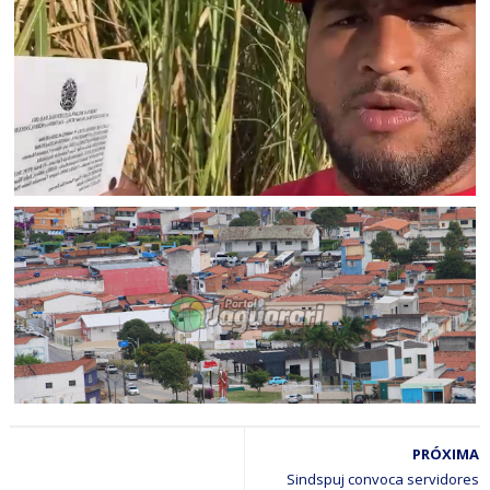
BAHIA
Convenção oficializa Jerônimo Rodrigues e chapa petista
para as eleições de 2026 na Bahia
BAHIA
Ex-prefeito de Jacobina que declarou voto em Lula e ACM
Neto sofre representação do PT e diz: “Acabou a
democracia”
ELEIÇÕES 2026
PRÓXIMA
Jaguarari registra aumento no número de eleitores aptos
para as Eleições 2026
Sindspuj convoca servidores