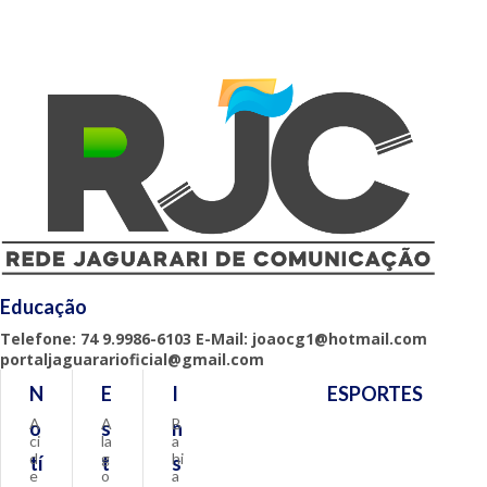
Educação
Telefone: 74 9.9986-6103 E-Mail: joaocg1@hotmail.com
portaljaguararioficial@gmail.com
N
E
I
ESPORTES
A
A
B
o
s
n
ci
la
a
d
g
hi
tí
t
s
e
o
a