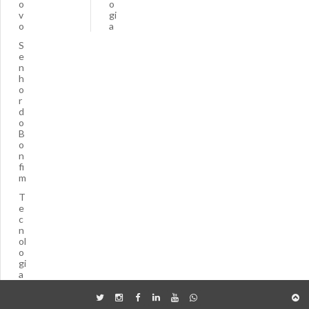
o
o
v
gi
o
a
S
e
n
h
o
r
d
o
B
o
n
fi
m
T
e
c
n
ol
o
gi
a