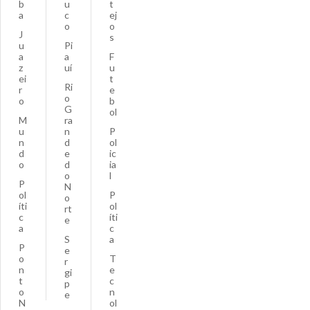
b
u
t
a
c
ej
o
o
J
s
u
Pi
a
a
F
z
uí
u
ei
t
Ri
r
e
o
o
b
G
ol
M
ra
u
n
P
n
d
ol
d
e
ic
o
d
ia
o
l
P
N
ol
P
o
íti
ol
rt
c
íti
e
a
c
S
a
P
e
o
T
r
n
e
gi
t
c
p
o
n
e
N
ol