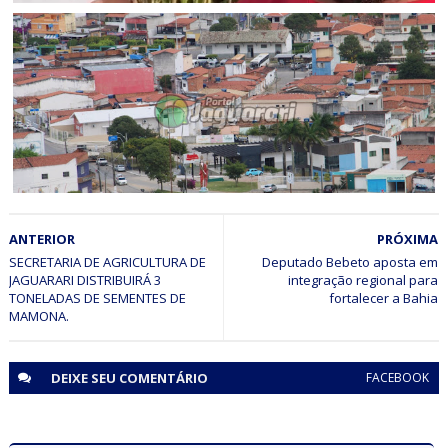
BAHIA
Ex-prefeito de Jacobina que declarou voto em Lula e ACM
Neto sofre representação do PT e diz: “Acabou a
democracia”
ELEIÇÕES 2026
ANTERIOR
PRÓXIMA
Jaguarari registra aumento no número de eleitores aptos
para as Eleições 2026
SECRETARIA DE AGRICULTURA DE
Deputado Bebeto aposta em
JAGUARARI DISTRIBUIRÁ 3
integração regional para
TONELADAS DE SEMENTES DE
DEIXE SEU
COMENTÁRIO
FACEBOOK