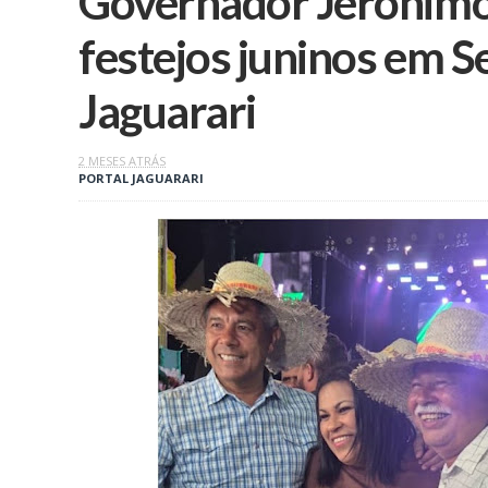
Governador Jerônim
festejos juninos em 
Jaguarari
2 MESES ATRÁS
PORTAL JAGUARARI