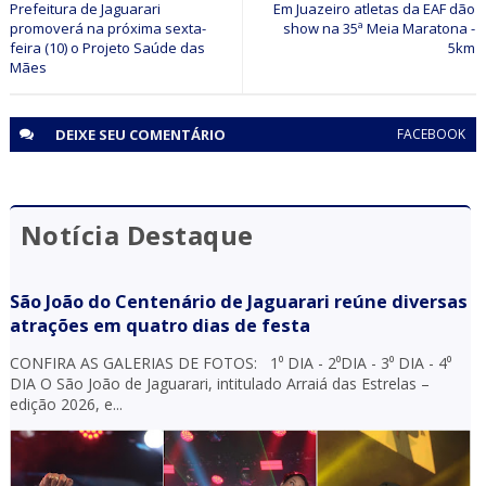
do Bonfim (BA)
Prefeitura de Jaguarari
Em Juazeiro atletas da EAF dão
promoverá na próxima sexta-
show na 35ª Meia Maratona -
feira (10) o Projeto Saúde das
5km
Mães
DEIXE SEU
COMENTÁRIO
FACEBOOK
Notícia Destaque
São João do Centenário de Jaguarari reúne diversas
atrações em quatro dias de festa
CONFIRA AS GALERIAS DE FOTOS: 1⁰ DIA - 2⁰DIA - 3⁰ DIA - 4⁰
DIA O São João de Jaguarari, intitulado Arraiá das Estrelas –
edição 2026, e...