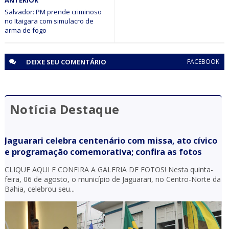
ANTERIOR
Minério extraído de Jaguarari coloca o município entre os
principais exportadores da Bahia em 2026
Salvador: PM prende criminoso
no Itaigara com simulacro de
arma de fogo
DEIXE SEU
COMENTÁRIO
FACEBOOK
Notícia Destaque
Jaguarari celebra centenário com missa, ato cívico
e programação comemorativa; confira as fotos
CLIQUE AQUI E CONFIRA A GALERIA DE FOTOS! Nesta quinta-
feira, 06 de agosto, o município de Jaguarari, no Centro-Norte da
Bahia, celebrou seu...