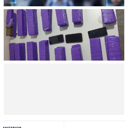
BAHIA
Procurado da justiça é identificado e preso após ser
identificado pelo sistema de reconhecimento facial em
ação do CICOM Sr. do Bonfim e PM em Capim Grosso
BAHIA
Ação policial resulta na prisão de dois suspeitos e na
apreensão de 22 kg de maconha no Sul da Bahia
BAHIA