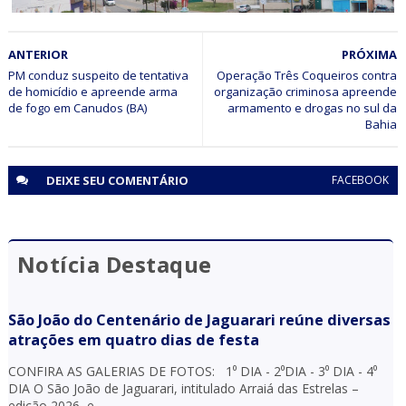
ELEIÇÕES 2026
ANTERIOR
PRÓXIMA
Jaguarari registra aumento no número de eleitores aptos
para as Eleições 2026
PM conduz suspeito de tentativa
Operação Três Coqueiros contra
de homicídio e apreende arma
organização criminosa apreende
de fogo em Canudos (BA)
armamento e drogas no sul da
Bahia
DEIXE SEU
COMENTÁRIO
FACEBOOK
Notícia Destaque
São João do Centenário de Jaguarari reúne diversas
atrações em quatro dias de festa
CONFIRA AS GALERIAS DE FOTOS: 1⁰ DIA - 2⁰DIA - 3⁰ DIA - 4⁰
DIA O São João de Jaguarari, intitulado Arraiá das Estrelas –
edição 2026, e...