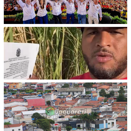
BAHIA
Convenção oficializa Jerônimo Rodrigues e chapa petista
para as eleições de 2026 na Bahia
BAHIA
Ex-prefeito de Jacobina que declarou voto em Lula e ACM
Neto sofre representação do PT e diz: “Acabou a
democracia”