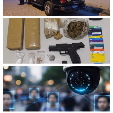
POLICIAL
Polícia Civil cumpre mandados de prisão contra esquema
criminoso de agiotagem que movimentou cerca de R$ 10
milhões em Senhor do Bonfim (BA); dois foram presos e
uma mulher é procurada
JUAZEIRO
Confronto na BR 235 resulta na morte de homem com
mandados de prisão em Juazeiro (BA); Rondesp
apreendeu pistola e drogas