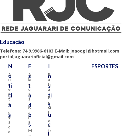
Educação
Telefone: 74 9.9986-6103 E-Mail: joaocg1@hotmail.com
portaljaguararioficial@gmail.com
N
E
I
ESPORTES
A
A
B
o
s
n
ci
la
a
d
g
hi
tí
t
s
e
o
a
n
a
ci
a
ti
B
t
s
ra
e
a
d
t
B
si
d
a
l
s
o
u
e
hi
e
s
a
s
c
n
c
M
tr
a
i
ar
e