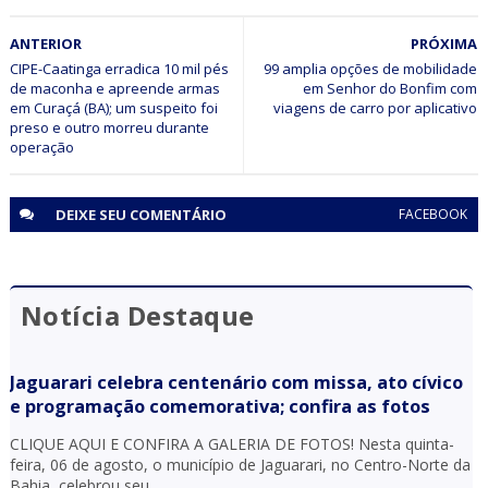
BAHIA
ANTERIOR
PRÓXIMA
Procurado da justiça é identificado e preso após ser
identificado pelo sistema de reconhecimento facial em
CIPE-Caatinga erradica 10 mil pés
99 amplia opções de mobilidade
de maconha e apreende armas
em Senhor do Bonfim com
ação do CICOM Sr. do Bonfim e PM em Capim Grosso
em Curaçá (BA); um suspeito foi
viagens de carro por aplicativo
preso e outro morreu durante
operação
DEIXE SEU
COMENTÁRIO
FACEBOOK
Notícia Destaque
Jaguarari celebra centenário com missa, ato cívico
e programação comemorativa; confira as fotos
CLIQUE AQUI E CONFIRA A GALERIA DE FOTOS! Nesta quinta-
feira, 06 de agosto, o município de Jaguarari, no Centro-Norte da
Bahia, celebrou seu...