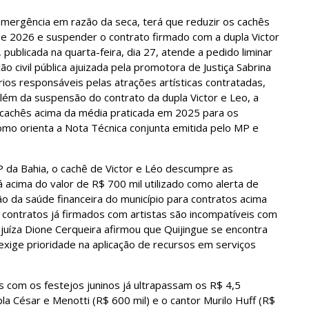
emergência em razão da seca, terá que reduzir os cachês
 de 2026 e suspender o contrato firmado com a dupla Victor
 publicada na quarta-feira, dia 27, atende a pedido liminar
o civil pública ajuizada pela promotora de Justiça Sabrina
ios responsáveis pelas atrações artísticas contratadas,
 Além da suspensão do contrato da dupla Victor e Leo, a
r cachês acima da média praticada em 2025 para os
omo orienta a Nota Técnica conjunta emitida pelo MP e
 da Bahia, o cachê de Victor e Léo descumpre as
 acima do valor de R$ 700 mil utilizado como alerta de
ão da saúde financeira do município para contratos acima
ontratos já firmados com artistas são incompatíveis com
 juíza Dione Cerqueira afirmou que Quijingue se encontra
xige prioridade na aplicação de recursos em serviços
s com os festejos juninos já ultrapassam os R$ 4,5
pla César e Menotti (R$ 600 mil) e o cantor Murilo Huff (R$