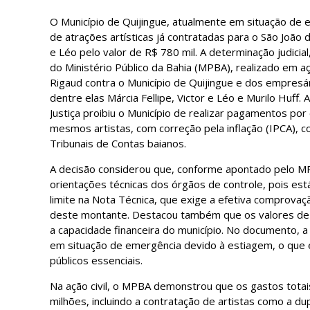
O Município de Quijingue, atualmente em situação de 
de atrações artísticas já contratadas para o São João
e Léo pelo valor de R$ 780 mil. A determinação judicial,
do Ministério Público da Bahia (MPBA), realizado em açã
Rigaud contra o Município de Quijingue e dos empresár
dentre elas Márcia Fellipe, Victor e Léo e Murilo Huff.
Justiça proibiu o Município de realizar pagamentos po
mesmos artistas, com correção pela inflação (IPCA), c
Tribunais de Contas baianos.
A decisão considerou que, conforme apontado pelo MP
orientações técnicas dos órgãos de controle, pois está
limite na Nota Técnica, que exige a efetiva comprovaç
deste montante. Destacou também que os valores de c
a capacidade financeira do município. No documento, a
em situação de emergência devido à estiagem, o que e
públicos essenciais.
Na ação civil, o MPBA demonstrou que os gastos totai
milhões, incluindo a contratação de artistas como a du