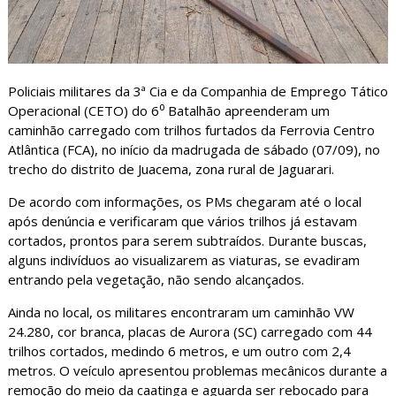
Policiais militares da 3ª Cia e da Companhia de Emprego Tático
Operacional (CETO) do 6⁰ Batalhão apreenderam um
caminhão carregado com trilhos furtados da Ferrovia Centro
Atlântica (FCA), no início da madrugada de sábado (07/09), no
trecho do distrito de Juacema, zona rural de Jaguarari.
De acordo com informações, os PMs chegaram até o local
após denúncia e verificaram que vários trilhos já estavam
cortados, prontos para serem subtraídos. Durante buscas,
alguns indivíduos ao visualizarem as viaturas, se evadiram
entrando pela vegetação, não sendo alcançados.
Ainda no local, os militares encontraram um caminhão VW
24.280, cor branca, placas de Aurora (SC) carregado com 44
trilhos cortados, medindo 6 metros, e um outro com 2,4
metros. O veículo apresentou problemas mecânicos durante a
remoção do meio da caatinga e aguarda ser rebocado para