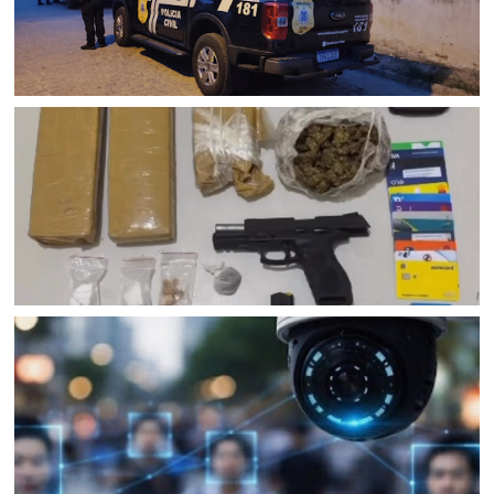
POLICIAL
Polícia Civil cumpre mandados de prisão contra esquema
criminoso de agiotagem que movimentou cerca de R$ 10
milhões em Senhor do Bonfim (BA); dois foram presos e
uma mulher é procurada
JUAZEIRO
Confronto na BR 235 resulta na morte de homem com
mandados de prisão em Juazeiro (BA); Rondesp
apreendeu pistola e drogas