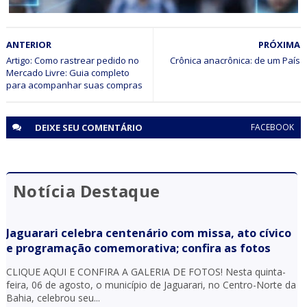
BAHIA
ANTERIOR
PRÓXIMA
Procurado da justiça é identificado e preso após ser
identificado pelo sistema de reconhecimento facial em
Artigo: Como rastrear pedido no
Crônica anacrônica: de um País
Mercado Livre: Guia completo
ação do CICOM Sr. do Bonfim e PM em Capim Grosso
para acompanhar suas compras
DEIXE SEU
COMENTÁRIO
FACEBOOK
Notícia Destaque
Jaguarari celebra centenário com missa, ato cívico
e programação comemorativa; confira as fotos
CLIQUE AQUI E CONFIRA A GALERIA DE FOTOS! Nesta quinta-
feira, 06 de agosto, o município de Jaguarari, no Centro-Norte da
Bahia, celebrou seu...