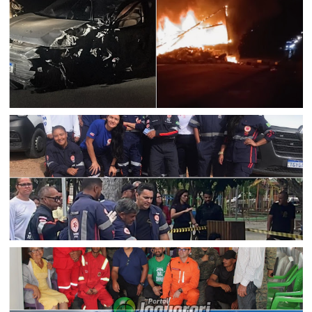
ACIDENTE
Trecho da BR 407 é interditada após acidente e caminhão
pegar fogo em Filadélfia (BA)
CORPO DE BOMBEIROS
Equipe do SAMU de Jaguarari participa de simulado de
incidente com múltiplas vítimas em Senhor do Bonfim