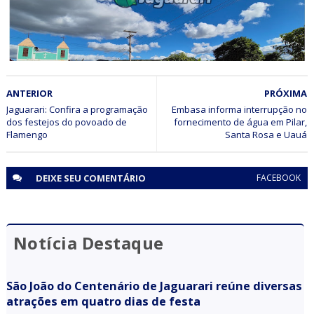
BAHIA
ANTERIOR
PRÓXIMA
Etapa Chapada Diamantina da Caravana Bahia Sem Fogo
encerra atividades em Jaguarari
Jaguarari: Confira a programação
Embasa informa interrupção no
dos festejos do povoado de
fornecimento de água em Pilar,
Flamengo
Santa Rosa e Uauá
DEIXE SEU
COMENTÁRIO
FACEBOOK
Notícia Destaque
São João do Centenário de Jaguarari reúne diversas
atrações em quatro dias de festa