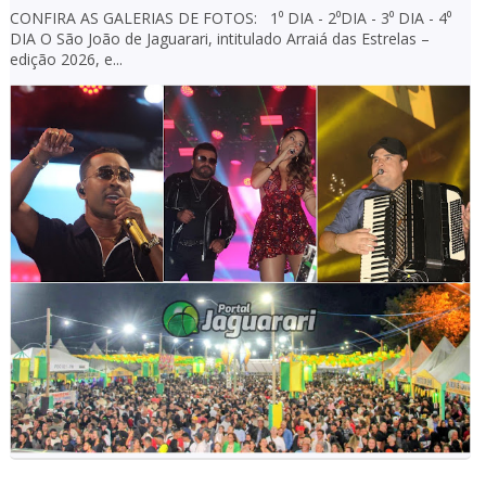
CONFIRA AS GALERIAS DE FOTOS: 1⁰ DIA - 2⁰DIA - 3⁰ DIA - 4⁰
DIA O São João de Jaguarari, intitulado Arraiá das Estrelas –
edição 2026, e...