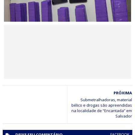
BAHIA
Ação policial resulta na prisão de dois suspeitos e na
apreensão de 22 kg de maconha no Sul da Bahia
BAHIA
PRÓXIMA
Minério extraído de Jaguarari coloca o município entre os
principais exportadores da Bahia em 2026
Submetralhadoras, material
bélico e drogas são apreendidas
na localidade de “Encantada” em
Salvador
DEIXE SEU
COMENTÁRIO
FACEBOOK