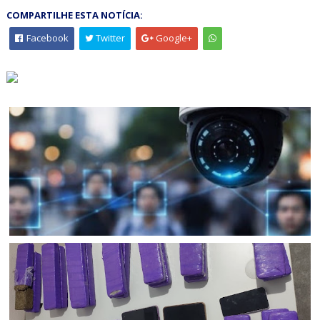
COMPARTILHE ESTA NOTÍCIA:
Facebook
Twitter
Google+
BAHIA
Procurado da justiça é identificado e preso após ser
identificado pelo sistema de reconhecimento facial em
ação do CICOM Sr. do Bonfim e PM em Capim Grosso