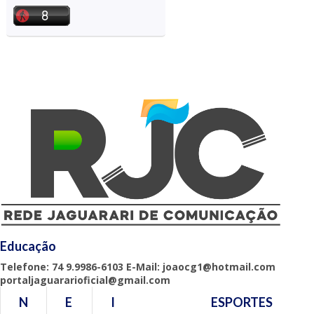
Educação
Telefone: 74 9.9986-6103 E-Mail: joaocg1@hotmail.com
portaljaguararioficial@gmail.com
N
E
I
ESPORTES