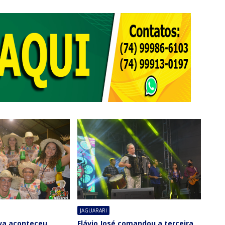
JAGUARARI
va aconteceu
Flávio José comandou a terceira