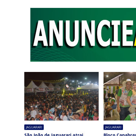
JAGUARARI
JAGUARARI
São João de Jaguarari atrai
Bloco Canabra