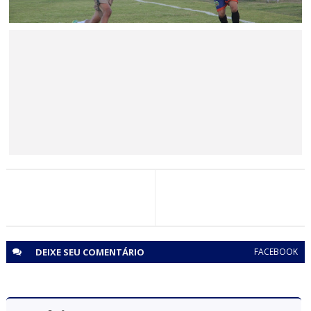
ESPORTE
Pilar e Asa Branca conquistam o bi-campeonato
Jaguarariense de futebol 2026
BAHIA
Minério extraído de Jaguarari coloca o município entre os
principais exportadores da Bahia em 2026
DEIXE SEU
COMENTÁRIO
FACEBOOK