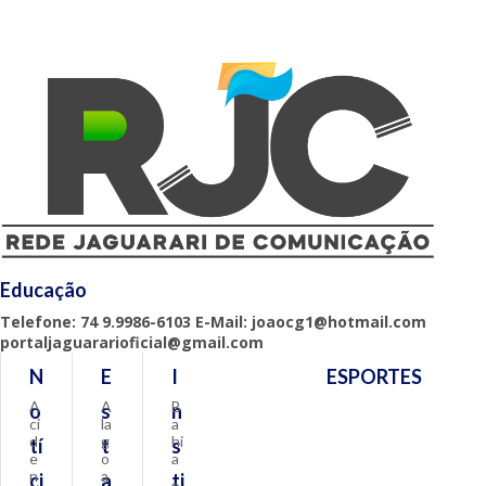
Educação
Telefone: 74 9.9986-6103 E-Mail: joaocg1@hotmail.com
portaljaguararioficial@gmail.com
N
E
I
ESPORTES
A
A
B
o
s
n
ci
la
a
d
g
hi
tí
t
s
e
o
a
n
a
ci
a
ti