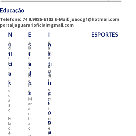
Educação
Telefone: 74 9.9986-6103 E-Mail: joaocg1@hotmail.com
portaljaguararioficial@gmail.com
N
E
I
ESPORTES
A
A
B
o
s
n
ci
la
a
d
g
hi
tí
t
s
e
o
a
n
a
ci
a
ti
B
t
s
ra
e
a
d
t
B
si
d
a
l
s
o
u
e
hi
e
s
a
s
c
n
c
M
tr
a
i
ar
e
s
a
t
o
o
n
e
Fi
h
ni
n
la
ã
m
d
o
e
a
él
n