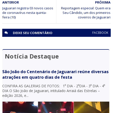
ANTERIOR
PRÓXIMA
Polícia Militar participa de aniversário infantil em Senhor
do Bonfim (BA)
Jaguarari registra 03 novos casos
Reportagem especial: Quem era
de coronavírus nesta quinta-
Seu Cândido, um dos primeiros
feira (10)
coveiros de Jaguarari
DEIXE SEU
COMENTÁRIO
FACEBOOK
Notícia Destaque
São João do Centenário de Jaguarari reúne diversas
atrações em quatro dias de festa
CONFIRA AS GALERIAS DE FOTOS: 1⁰ DIA - 2⁰DIA - 3⁰ DIA - 4⁰
DIA O São João de Jaguarari, intitulado Arraiá das Estrelas –
edição 2026, e...