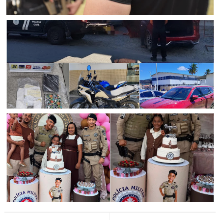
CURAÇÁ
Mulher suspeita de aplicar golpes que fez ao menos 25
vítimas idosas em Curaçá é presa pela Polícia Civil em
Senhor do Bonfim
POLICIAL
Polícia Civil prende suspeito de agiotagem e extorsão
com munições e veículos de luxo em Senhor do Bonfim
(BA)
CIDADANIA