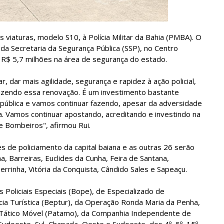
viaturas, modelo S10, à Polícia Militar da Bahia (PMBA). O
 da Secretaria da Segurança Pública (SSP), no Centro
 R$ 5,7 milhões na área de segurança do estado.
, dar mais agilidade, segurança e rapidez à ação policial,
 fazendo essa renovação. É um investimento bastante
pública e vamos continuar fazendo, apesar da adversidade
. Vamos continuar apostando, acreditando e investindo na
 de Bombeiros", afirmou Rui.
s de policiamento da capital baiana e as outras 26 serão
a, Barreiras, Euclides da Cunha, Feira de Santana,
errinha, Vitória da Conquista, Cândido Sales e Sapeaçu.
Policiais Especiais (Bope), de Especializado de
cia Turística (Beptur), da Operação Ronda Maria da Penha,
Tático Móvel (Patamo), da Companhia Independente de
udoeste, Sul, Chapada, Oeste e Sudoeste, dos 4º, 5º, 15º,