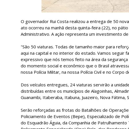
O governador Rui Costa realizou a entrega de 50 novas 
ato ocorreu na manhã desta quinta-feira (22), no pátio
Administrativo. A ação representa um investimento de
"São 50 viaturas. Todas de tamanho maior para reforçar
aqui na capital e no interior do estado. Vamos seguir
expressivo que nós temos feito na área da segurança 
do momento social e econômico que o Brasil atravessa
nossa Polícia Militar, na nossa Polícia Civil e no Corpo
Dos veículos entregues, 24 viaturas servirão a unidade
distribuídas entre os municípios de Alagoinhas, Almadin
Guanambi, Itaberaba, Itabuna, Juazeiro, Nova Fátima, S
Serão reforçadas as frotas do Batalhões de Operações 
Policiamento de Eventos (Bepe), Especializado de Polí
do Esquadrão Águia, da Companhia de Patrulhamento 
Policamento Especializado (Cipe) Polo, das Rondesps S