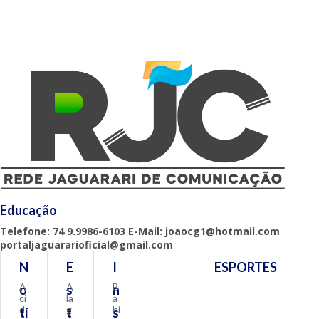
Educação
Telefone: 74 9.9986-6103 E-Mail: joaocg1@hotmail.com
portaljaguararioficial@gmail.com
N
E
I
ESPORTES
A
A
B
o
s
n
ci
la
a
d
g
hi
tí
t
s