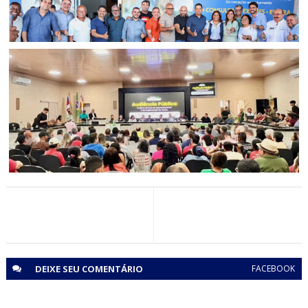
REGIÃO DE JAGUARARI
Secretária da Saúde se reúne com prefeitos e apresenta
novo modelo assistencial do Hospital Dom Antônio
Monteiro, em Senhor do Bonfim
ECONOMIA
Piemonte Norte do Itapicuru: Audiência Pública discute
implantação de CEASA e Rota do Agroecoturismo
DEIXE SEU
COMENTÁRIO
FACEBOOK