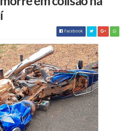
 morre em colisão na
í
Facebook