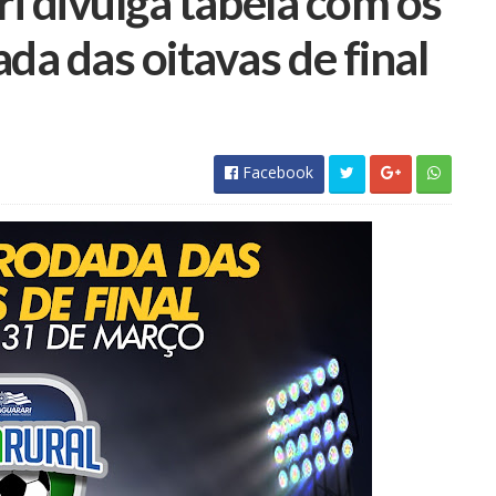
ri divulga tabela com os
da das oitavas de final
Facebook