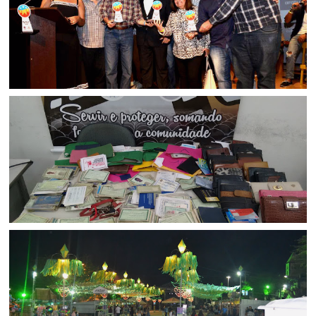
BAHIA
Mais uma vez Senhor do Bonfim é destaque no Troféu
Melhores do São João
CIDADANIA
DOCUMENTOS RECUPERADOS NO PERÍODO JUNINO EM SR.
DO BONFIM