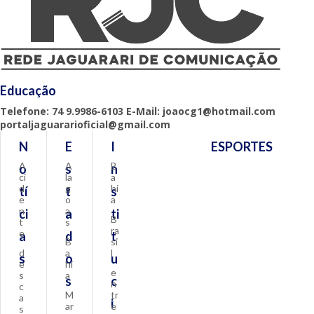
Educação
Telefone: 74 9.9986-6103 E-Mail: joaocg1@hotmail.com
portaljaguararioficial@gmail.com
N
E
I
ESPORTES
A
A
B
o
s
n
ci
la
a
d
g
hi
tí
t
s
e
o
a
n
a
ci
a
ti
B
t
s
ra
e
a
d
t
B
si
d
a
l
s
o
u
e
hi
e
s
a
s
c
n
c
M
tr
a
i
ar
e
s