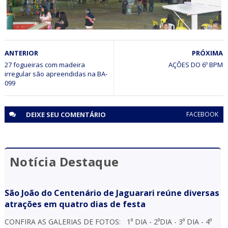
JAGUARARI
ANTERIOR
PRÓXIMA
Prefeitura de Jaguarari realizou durante o final de
semana o São João 2018
27 fogueiras com madeira
AÇÕES DO 6º BPM
irregular são apreendidas na BA-
099
DEIXE SEU
COMENTÁRIO
FACEBOOK
Notícia Destaque
São João do Centenário de Jaguarari reúne diversas
atrações em quatro dias de festa
CONFIRA AS GALERIAS DE FOTOS: 1⁰ DIA - 2⁰DIA - 3⁰ DIA - 4⁰