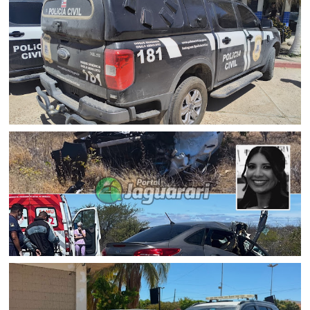
JUAZEIRO
Polícia Civil cumpre mandado de prisão preventiva por
tráfico de drogas em Juazeiro (BA)
ACIDENTE
Mulher morre e outras duas pessoas ficam feridas após
colisão entre carro e van na BR 407, em Juazeiro (BA)