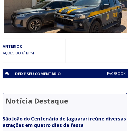
JUAZEIRO
ANTERIOR
Em Juazeiro (BA), PRF recupera veículo roubado em
Salvador (BA)
AÇÕES DO 6º BPM
DEIXE SEU
COMENTÁRIO
FACEBOOK
Notícia Destaque
São João do Centenário de Jaguarari reúne diversas
atrações em quatro dias de festa