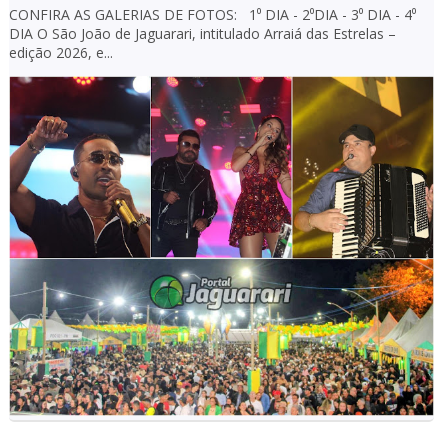
CONFIRA AS GALERIAS DE FOTOS: 1⁰ DIA - 2⁰DIA - 3⁰ DIA - 4⁰
DIA O São João de Jaguarari, intitulado Arraiá das Estrelas –
edição 2026, e...