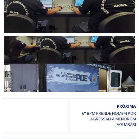
ANDORINHA
Mais um procurado pela Justiça é localizado pelo Sistema
de Reconhecimento Facial da SSP-BA no São Pedro de
Andorinha
ANDORINHA
PRÓXIMA
Procurado pela Justiça é preso após identificação pelo
Sistema de Reconhecimento Facial da SSP-BA no São
6° BPM PRENDE HOMEM POR
AGRESSÃO A MENOR EM
Pedro de Andorinha
JAGUARARI