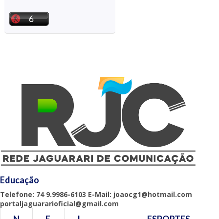
Educação
Telefone: 74 9.9986-6103 E-Mail: joaocg1@hotmail.com
portaljaguararioficial@gmail.com
N
E
I
ESPORTES