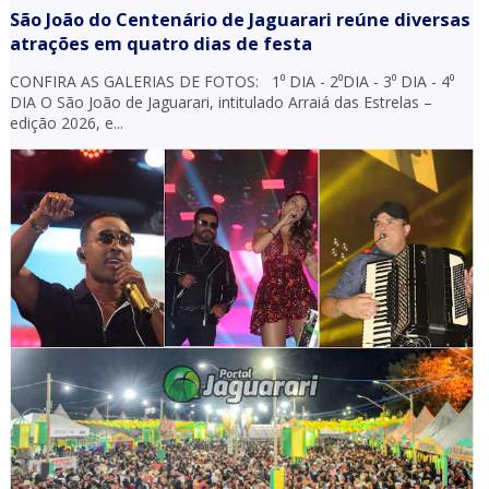
São João do Centenário de Jaguarari reúne diversas
atrações em quatro dias de festa
CONFIRA AS GALERIAS DE FOTOS: 1⁰ DIA - 2⁰DIA - 3⁰ DIA - 4⁰
DIA O São João de Jaguarari, intitulado Arraiá das Estrelas –
edição 2026, e...