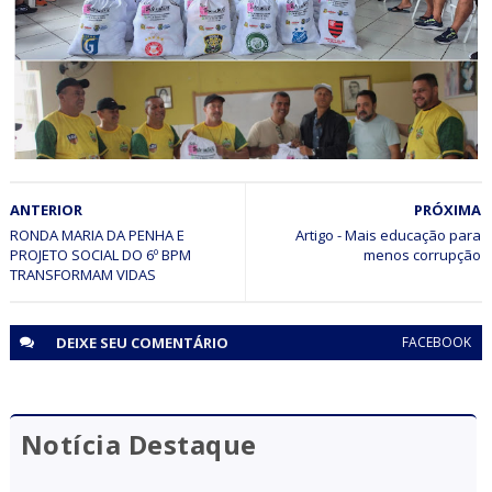
Escolinha Clube Vale do Curaçá (CVC) de Pilar participou
da F1 Nordeste em Petrolina e conquistou o título da Sub-
17B
ESPORTE
ANTERIOR
PRÓXIMA
Organização do Campeonato Jaguarariense de Futebol
2026 realiza entrega de material esportivo para as
RONDA MARIA DA PENHA E
Artigo - Mais educação para
PROJETO SOCIAL DO 6º BPM
menos corrupção
equipes participantes
TRANSFORMAM VIDAS
DEIXE SEU
COMENTÁRIO
FACEBOOK
Notícia Destaque