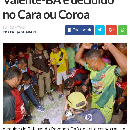
no Cara ou Coroa
8 ANOS ATRÁS
Facebook
PORTAL JAGUARARI
A equipe do Bafanas do Povoado Cipó de Leite consagrou-se