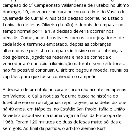
campeão do 5º Campeonato Valilandense de Futebol no último
domingo, 10, ao vencer no cara ou coroa o time do Vasco de
Queimada do Curral. A inusitada decisão ocorreu no Estádio
Lenivaldo de Jesus Oliveira (Lenão) e depois de empatar no
tempo normal por 1 a 1, a decisão deveria ocorrer nos
pênaltis. Começou os tiros livres com os cinco jogadores de
cada lado e terminou empatado, depois as cobranças
alternadas e persistiu o empate, inclusive com a cobranças
dos goleiros, jogadores reservas e não se conhecia o
vencedor até que caiu a iluminação natural e sem refletores,
não foi possível continuar. O árbitro pegou a moeda, reuniu os
capitães para que fosse conhecido o campeão.
A decisão de um titulo no cara e coroa não aconteceu apenas
em Valente, o Calila Noticias fez uma busca na história do
futebol e encontrou algumas reportagens, uma delas diz que
há 49 anos, em Nápoles, no Estádio San Paolo, Itália e União
Soviética disputavam a última vaga na final da Eurocopa de
1968. Foram 120 minutos de duas defesas muito sólidas e
sem gols. Ao final da partida, o árbitro alemão Kurt