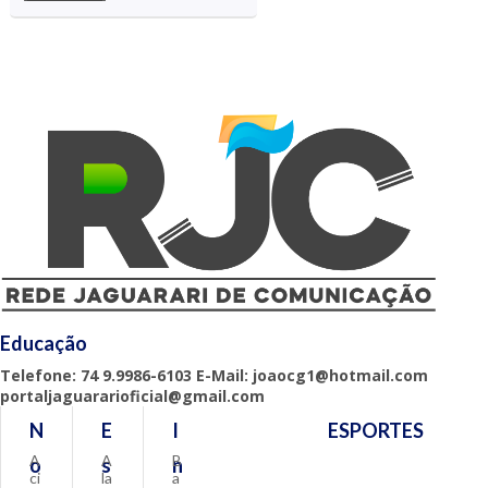
Educação
Telefone: 74 9.9986-6103 E-Mail: joaocg1@hotmail.com
portaljaguararioficial@gmail.com
N
E
I
ESPORTES
A
A
B
o
s
n
ci
la
a