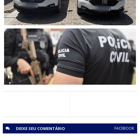
uma mulher é procurada
POLICIAL
Polícia Civil apreende picape clonada em Senhor do
Bonfim (BA)
CURAÇÁ
Mulher suspeita de aplicar golpes que fez ao menos 25
vítimas idosas em Curaçá é presa pela Polícia Civil em
Senhor do Bonfim
DEIXE SEU
COMENTÁRIO
FACEBOOK