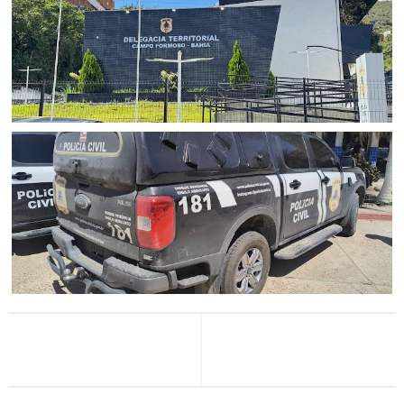
apreensão de 22 kg de maconha no Sul da Bahia
CAMPO FORMOSO
Acusado de praticar homicídio no distrito de Araras é
preso pela Polícia Civil em Campo Formoso (BA)
JUAZEIRO
Polícia Civil cumpre mandado de prisão preventiva por
tráfico de drogas em Juazeiro (BA)