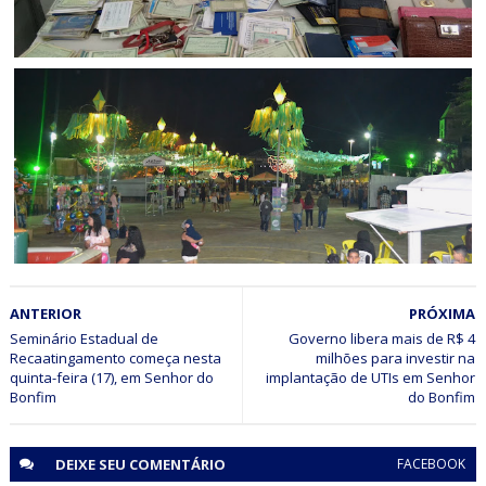
CIDADANIA
DOCUMENTOS RECUPERADOS NO PERÍODO JUNINO EM SR.
DO BONFIM
JAGUARARI
ANTERIOR
PRÓXIMA
Prefeitura de Jaguarari realizou durante o final de
semana o São João 2018
Seminário Estadual de
Governo libera mais de R$ 4
Recaatingamento começa nesta
milhões para investir na
quinta-feira (17), em Senhor do
implantação de UTIs em Senhor
Bonfim
do Bonfim
DEIXE SEU
COMENTÁRIO
FACEBOOK