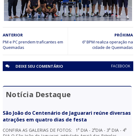
ESPORTE
ANTERIOR
PRÓXIMA
Torneio de Voleibol fortalece a modalidade em Jaguarari
PM e PC prendem traficantes em
6º BPM realiza operação na
Queimadas
cidade de Queimadas
DEIXE SEU
COMENTÁRIO
FACEBOOK
Notícia Destaque
São João do Centenário de Jaguarari reúne diversas
atrações em quatro dias de festa
CONFIRA AS GALERIAS DE FOTOS: 1⁰ DIA - 2⁰DIA - 3⁰ DIA - 4⁰
DIA O São João de Jaguarari, intitulado Arraiá das Estrelas –