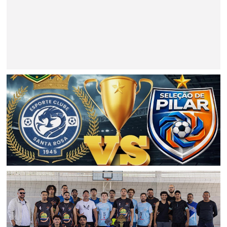
BAHIA
Minério extraído de Jaguarari coloca o município entre os
principais exportadores da Bahia em 2026
ESPORTE
Final do Campeonato Jaguarariense de Futebol 2026 será
entre Santa Rosa e Pilar; Entrada será gratuita