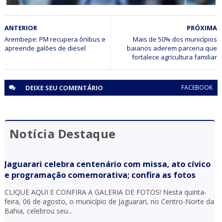
BAHIA
ANTERIOR
PRÓXIMA
Procurado da justiça é identificado e preso após ser
identificado pelo sistema de reconhecimento facial em
Arembepe: PM recupera ônibus e
Mais de 50% dos municípios
apreende galões de diesel
baianos aderem parceria que
ação do CICOM Sr. do Bonfim e PM em Capim Grosso
fortalece agricultura familiar
DEIXE SEU
COMENTÁRIO
FACEBOOK
Notícia Destaque
Jaguarari celebra centenário com missa, ato cívico
e programação comemorativa; confira as fotos
CLIQUE AQUI E CONFIRA A GALERIA DE FOTOS! Nesta quinta-
feira, 06 de agosto, o município de Jaguarari, no Centro-Norte da
Bahia, celebrou seu...