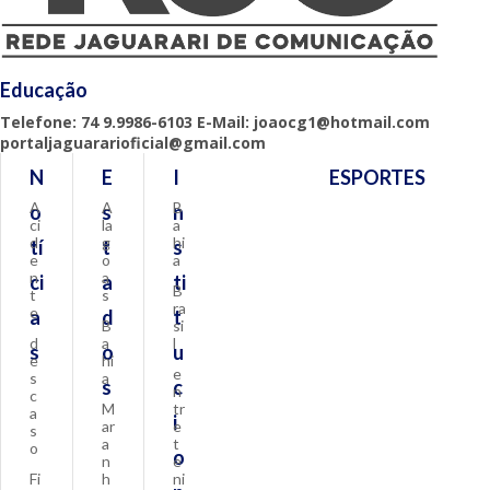
Educação
Telefone: 74 9.9986-6103 E-Mail: joaocg1@hotmail.com
portaljaguararioficial@gmail.com
N
E
I
ESPORTES
A
A
B
o
s
n
ci
la
a
d
g
hi
tí
t
s
e
o
a
n
a
ci
a
ti
B
t
s
ra
e
a
d
t
B
si
d
a
l
s
o
u
e
hi
e
s
a
s
c
n
c
M
tr
a
i
ar
e
s
a
t
o
o
n
e
Fi
h
ni