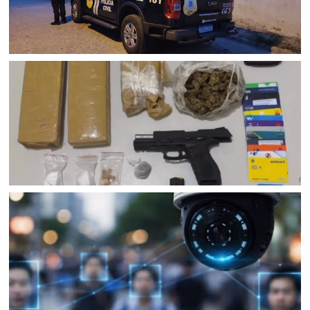
POLICIAL
Polícia Civil cumpre mandados de prisão contra esquema
criminoso de agiotagem que movimentou cerca de R$ 10
milhões em Senhor do Bonfim (BA); dois foram presos e
uma mulher é procurada
JUAZEIRO
Confronto na BR 235 resulta na morte de homem com
mandados de prisão em Juazeiro (BA); Rondesp
apreendeu pistola e drogas