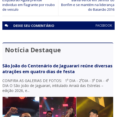
Esquadrão Águia prende
Bahia vence em Senhor do
individuo em flagrante por roubo
Bonfim e se mantém na liderança
de veiculo
do Baianão 2016
DEIXE SEU
COMENTÁRIO
FACEBOOK
Notícia Destaque
São João do Centenário de Jaguarari reúne diversas
atrações em quatro dias de festa
CONFIRA AS GALERIAS DE FOTOS: 1⁰ DIA - 2⁰DIA - 3⁰ DIA - 4⁰
DIA O São João de Jaguarari, intitulado Arraiá das Estrelas –
edição 2026, e...