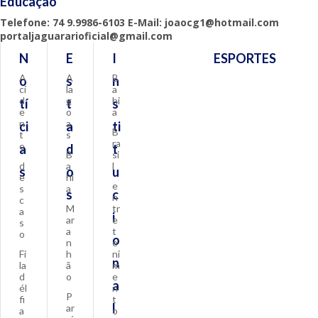
Educação
Telefone: 74 9.9986-6103 E-Mail: joaocg1@hotmail.com
portaljaguararioficial@gmail.com
N
E
I
ESPORTES
A
A
B
o
s
n
ci
la
a
d
g
hi
tí
t
s
e
o
a
n
a
ci
a
ti
B
t
s
ra
e
a
d
t
B
si
d
a
l
s
o
u
e
hi
e
s
a
s
c
n
c
M
tr
a
i
ar
e
s
a
t
o
o
n
e
Fi
h
ni
n
la
ã
m
d
o
e
a
él
n
P
fi
t
l
ar
a
o