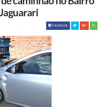
o de caminhão no Bairro
Jaguarari
Facebook