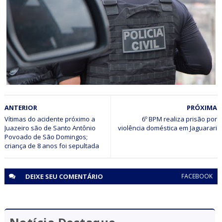
ITIÚBA
Município de Itiúba (BA) deverá elaborar e executar plano
para controle de cães abandonados
ITIÚBA
ANTERIOR
PRÓXIMA
Acusado de estupro de vulnerável contra criança de 10
anos em Itiúba (BA) é preso em São Paulo
Vítimas do acidente próximo a
6º BPM realiza prisão por
Juazeiro são de Santo Antônio
violência doméstica‏ em Jaguarari
Povoado de São Domingos;
criança de 8 anos foi sepultada
DEIXE SEU
COMENTÁRIO
FACEBOOK