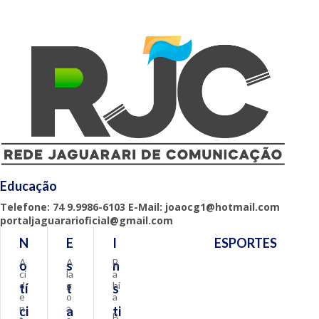
Educação
Telefone: 74 9.9986-6103 E-Mail: joaocg1@hotmail.com
portaljaguararioficial@gmail.com
N
E
I
ESPORTES
A
A
B
o
s
n
ci
la
a
d
g
hi
tí
t
s
e
o
a
n
a
ci
a
ti
B