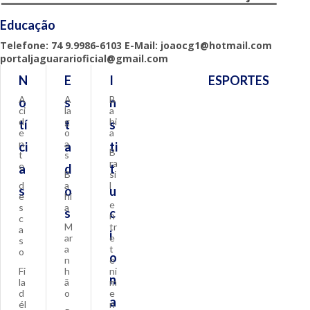
Educação
Telefone: 74 9.9986-6103 E-Mail: joaocg1@hotmail.com
portaljaguararioficial@gmail.com
N
E
I
ESPORTES
A
A
B
o
s
n
ci
la
a
d
g
hi
tí
t
s
e
o
a
n
a
ci
a
ti
B
t
s
ra
e
a
d
t
B
si
d
a
l
s
o
u
e
hi
e
s
a
s
c
n
c
M
tr
a
i
ar
e
s
a
t
o
o
n
e
Fi
h
ni
n
la
ã
m
d
o
e
a
él
n