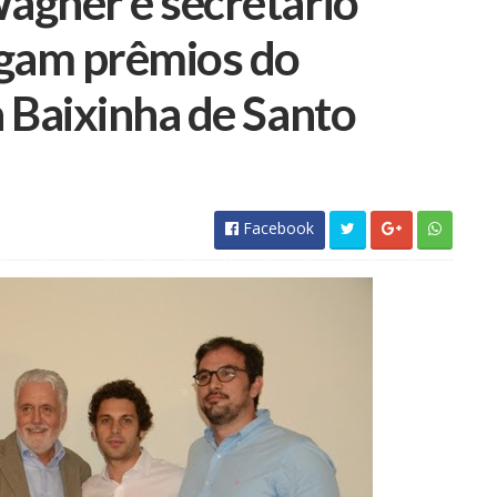
agner e secretário
egam prêmios do
 Baixinha de Santo
Facebook