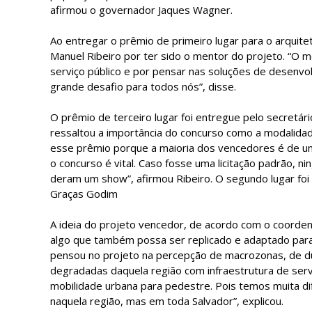
afirmou o governador Jaques Wagner.
Ao entregar o prêmio de primeiro lugar para o arquit
Manuel Ribeiro por ter sido o mentor do projeto. “O m
serviço público e por pensar nas soluções de desenvol
grande desafio para todos nós”, disse.
O prêmio de terceiro lugar foi entregue pelo secretári
ressaltou a importância do concurso como a modalida
esse prêmio porque a maioria dos vencedores é de um
o concurso é vital. Caso fosse uma licitação padrão, ni
deram um show”, afirmou Ribeiro. O segundo lugar foi
Graças Godim
A ideia do projeto vencedor, de acordo com o coorden
algo que também possa ser replicado e adaptado par
pensou no projeto na percepção de macrozonas, de du
degradadas daquela região com infraestrutura de serv
mobilidade urbana para pedestre. Pois temos muita dif
naquela região, mas em toda Salvador”, explicou.