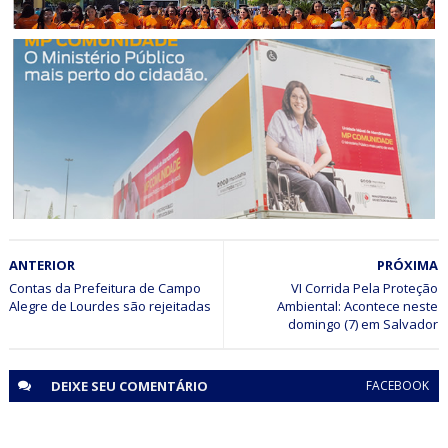
CIDADANIA
Jaguarari mobilizou população para Caminhada Faça
Bonito em defesa de crianças e adolescentes
ANDORINHA
ANTERIOR
PRÓXIMA
MPBA presta atendimentos gratuitos às populações de
Andorinha, Esplanada e Biritinga
Contas da Prefeitura de Campo
VI Corrida Pela Proteção
Ambiental: Acontece neste
domingo (7) em Salvador
DEIXE SEU
COMENTÁRIO
FACEBOOK