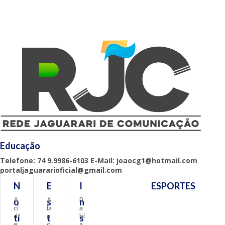
Educação
Telefone: 74 9.9986-6103 E-Mail: joaocg1@hotmail.com
portaljaguararioficial@gmail.com
N
E
I
ESPORTES
A
A
B
o
s
n
ci
la
a
d
g
hi
tí
t
s
e
o
a