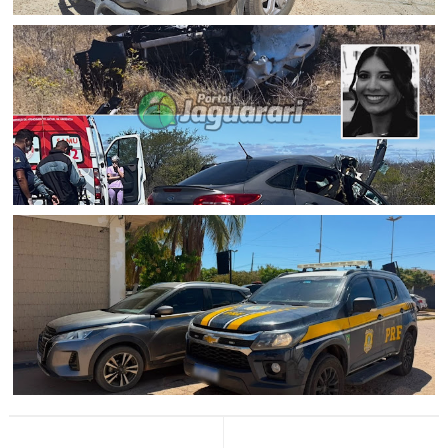
JUAZEIRO
Polícia Civil cumpre mandado de prisão preventiva por
tráfico de drogas em Juazeiro (BA)
ACIDENTE
Mulher morre e outras duas pessoas ficam feridas após
colisão entre carro e van na BR 407, em Juazeiro (BA)
JUAZEIRO
Em Juazeiro (BA), PRF recupera veículo roubado em