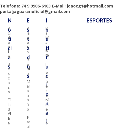
Telefone: 74 9.9986-6103 E-Mail: joaocg1@hotmail.com
portaljaguararioficial@gmail.com
N
E
I
ESPORTES
A
A
B
o
s
n
ci
la
a
d
g
hi
tí
t
s
e
o
a
n
a
ci
a
ti
B
t
s
ra
e
a
d
t
B
si
d
a
l
s
o
u
e
hi
e
s
a
s
c
n
c
M
tr
a
i
ar
e
s
a
t
o
o
n
e
Fi
h
ni
n
la
ã
m
d
o
e
a
él
n
P
fi
t
l
ar
a
o
aí