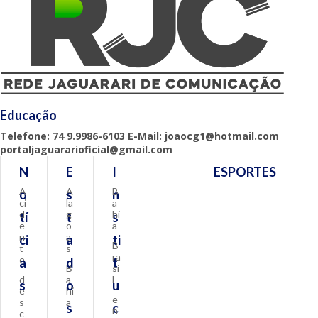
Educação
Telefone: 74 9.9986-6103 E-Mail: joaocg1@hotmail.com
portaljaguararioficial@gmail.com
N
E
I
ESPORTES
A
A
B
o
s
n
ci
la
a
d
g
hi
tí
t
s
e
o
a
n
a
ci
a
ti
B
t
s
ra
e
a
d
t
B
si
d
a
l
s
o
u
e
hi
e
s
a
s
c
n
c