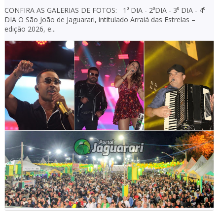
CONFIRA AS GALERIAS DE FOTOS: 1⁰ DIA - 2⁰DIA - 3⁰ DIA - 4⁰
DIA O São João de Jaguarari, intitulado Arraiá das Estrelas –
edição 2026, e...