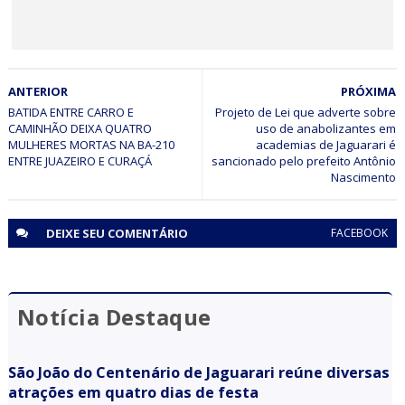
BAHIA
ANTERIOR
PRÓXIMA
Minério extraído de Jaguarari coloca o município entre os
principais exportadores da Bahia em 2026
BATIDA ENTRE CARRO E
Projeto de Lei que adverte sobre
CAMINHÃO DEIXA QUATRO
uso de anabolizantes em
MULHERES MORTAS NA BA-210
academias de Jaguarari é
ENTRE JUAZEIRO E CURAÇÁ
sancionado pelo prefeito Antônio
Nascimento
DEIXE SEU
COMENTÁRIO
FACEBOOK
Notícia Destaque
São João do Centenário de Jaguarari reúne diversas
atrações em quatro dias de festa