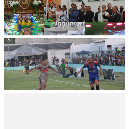
FESTEJOS
Jaguarari celebra centenário com missa, ato cívico e
programação comemorativa
ESPORTE
Pilar e Asa Branca conquistam o bi-campeonato
Jaguarariense de futebol 2026