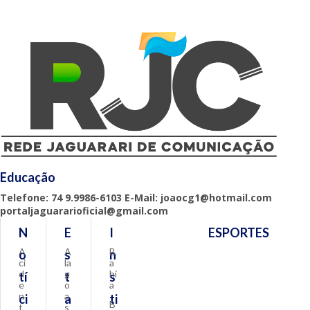
Educação
Telefone: 74 9.9986-6103 E-Mail: joaocg1@hotmail.com
portaljaguararioficial@gmail.com
N
E
I
ESPORTES
A
A
B
o
s
n
ci
la
a
d
g
hi
tí
t
s
e
o
a
n
a
ci
a
ti
B
t
s