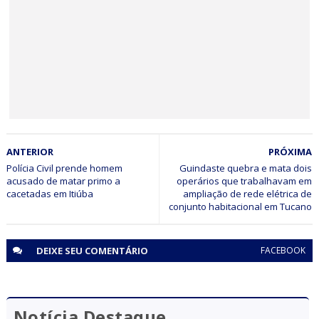
Pilar e Asa Branca conquistam o bi-campeonato
Jaguarariense de futebol 2026
BAHIA
ANTERIOR
PRÓXIMA
Minério extraído de Jaguarari coloca o município entre os
principais exportadores da Bahia em 2026
Polícia Civil prende homem
Guindaste quebra e mata dois
acusado de matar primo a
operários que trabalhavam em
cacetadas em Itiúba
ampliação de rede elétrica de
conjunto habitacional em Tucano
DEIXE SEU
COMENTÁRIO
FACEBOOK
Notícia Destaque