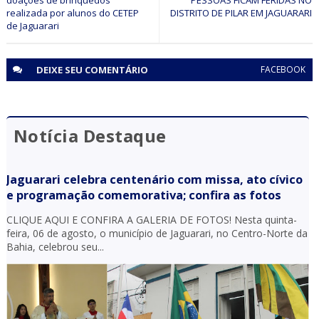
doações de brinquedos
PESSOAS FICAM FERIDAS NO
ação do CICOM Sr. do Bonfim e PM em Capim Grosso
realizada por alunos do CETEP
DISTRITO DE PILAR EM JAGUARARI
de Jaguarari
DEIXE SEU
COMENTÁRIO
FACEBOOK
Notícia Destaque
Jaguarari celebra centenário com missa, ato cívico
e programação comemorativa; confira as fotos
CLIQUE AQUI E CONFIRA A GALERIA DE FOTOS! Nesta quinta-
feira, 06 de agosto, o município de Jaguarari, no Centro-Norte da
Bahia, celebrou seu...