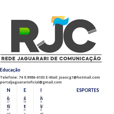
Educação
Telefone: 74 9.9986-6103 E-Mail: joaocg1@hotmail.com
portaljaguararioficial@gmail.com
N
E
I
ESPORTES
A
A
B
o
s
n
ci
la
a
d
g
hi
tí
t
s
e
o
a
n
a