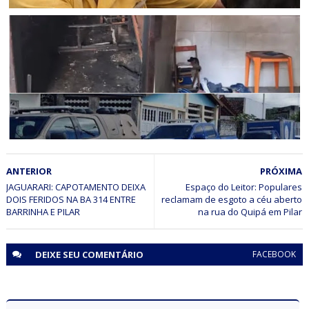
JAGUARARI
Jaguarari se despede neste sábado (11) do empresário
Edson da Madeireira
BAHIA
ANTERIOR
PRÓXIMA
Três crianças morrem em incêndio no interior da Bahia;
mãe foi detida por abandono de incapaz
JAGUARARI: CAPOTAMENTO DEIXA
Espaço do Leitor: Populares
DOIS FERIDOS NA BA 314 ENTRE
reclamam de esgoto a céu aberto
BARRINHA E PILAR
na rua do Quipá em Pilar
DEIXE SEU
COMENTÁRIO
FACEBOOK