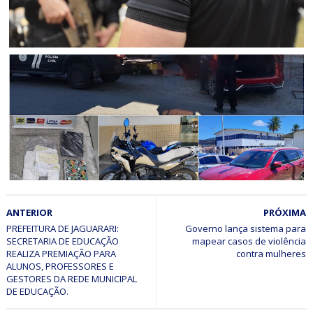
CURAÇÁ
Mulher suspeita de aplicar golpes que fez ao menos 25
vítimas idosas em Curaçá é presa pela Polícia Civil em
Senhor do Bonfim
POLICIAL
ANTERIOR
PRÓXIMA
Polícia Civil prende suspeito de agiotagem e extorsão
com munições e veículos de luxo em Senhor do Bonfim
PREFEITURA DE JAGUARARI:
Governo lança sistema para
SECRETARIA DE EDUCAÇÃO
mapear casos de violência
(BA)
REALIZA PREMIAÇÃO PARA
ALUNOS, PROFESSORES E
GESTORES DA REDE MUNICIPAL