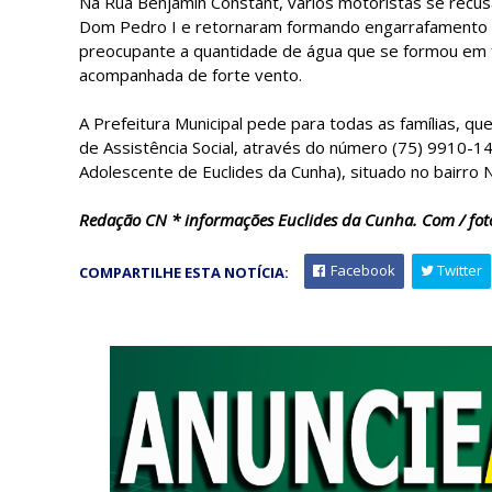
Na Rua Benjamin Constant, vários motoristas se recu
Dom Pedro I e retornaram formando engarrafamento no
preocupante a quantidade de água que se formou em 
acompanhada de forte vento.
A Prefeitura Municipal pede para todas as famílias, q
de Assistência Social, através do número (75) 9910-1
Adolescente de Euclides da Cunha), situado no bairro 
Redação CN * informações Euclides da Cunha. Com / fo
Facebook
Twitter
COMPARTILHE ESTA NOTÍCIA: