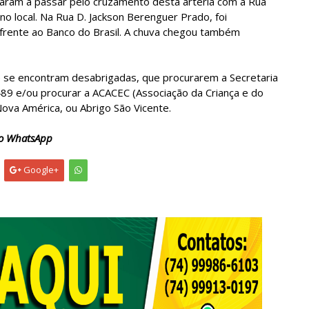
saram a passar pelo cruzamento desta artéria com a Rua
 local. Na Rua D. Jackson Berenguer Prado, foi
frente ao Banco do Brasil. A chuva chegou também
ue se encontram desabrigadas, que procurarem a Secretaria
489 e/ou procurar a ACACEC (Associação da Criança e do
Nova América, ou Abrigo São Vicente.
to WhatsApp
Google+