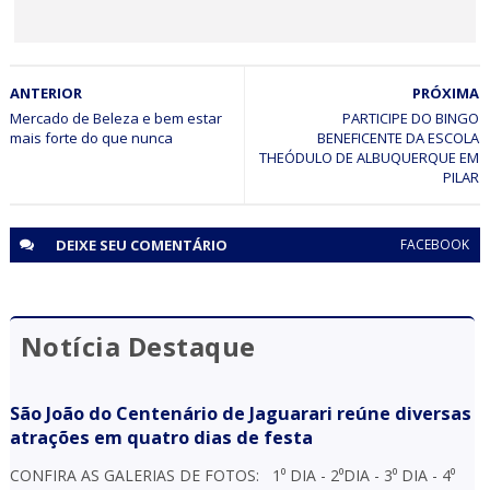
BAHIA
ANTERIOR
PRÓXIMA
Minério extraído de Jaguarari coloca o município entre os
principais exportadores da Bahia em 2026
Mercado de Beleza e bem estar
PARTICIPE DO BINGO
mais forte do que nunca
BENEFICENTE DA ESCOLA
THEÓDULO DE ALBUQUERQUE EM
PILAR
DEIXE SEU
COMENTÁRIO
FACEBOOK
Notícia Destaque
São João do Centenário de Jaguarari reúne diversas
atrações em quatro dias de festa
CONFIRA AS GALERIAS DE FOTOS: 1⁰ DIA - 2⁰DIA - 3⁰ DIA - 4⁰