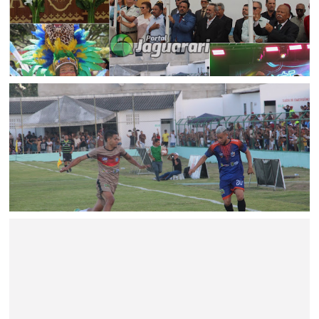
FESTEJOS
Jaguarari celebra centenário com missa, ato cívico e
programação comemorativa
ESPORTE
Pilar e Asa Branca conquistam o bi-campeonato
Jaguarariense de futebol 2026