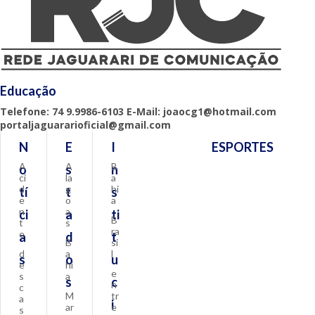
Educação
Telefone: 74 9.9986-6103 E-Mail: joaocg1@hotmail.com
portaljaguararioficial@gmail.com
N
E
I
ESPORTES
A
A
B
o
s
n
ci
la
a
d
g
hi
tí
t
s
e
o
a
n
a
ci
a
ti
B
t
s
ra
e
a
d
t
B
si
d
a
l
s
o
u
e
hi
e
s
a
s
c
n
c
M
tr
a
i
ar
e
s