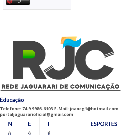
Educação
Telefone: 74 9.9986-6103 E-Mail: joaocg1@hotmail.com
portaljaguararioficial@gmail.com
N
E
I
ESPORTES
A
A
B
o
s
n