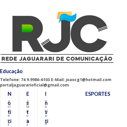
Educação
Telefone: 74 9.9986-6103 E-Mail: joaocg1@hotmail.com
portaljaguararioficial@gmail.com
N
E
I
ESPORTES
A
A
B
o
s
n
ci
la
a
d
g
hi
tí
t
s
e
o
a
n
a
ci
a
ti
B
t
s