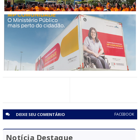
CIDADANIA
Jaguarari mobilizou população para Caminhada Faça
Bonito em defesa de crianças e adolescentes
ANDORINHA
MPBA presta atendimentos gratuitos às populações de
Andorinha, Esplanada e Biritinga
DEIXE SEU
COMENTÁRIO
FACEBOOK
Notícia Destaque