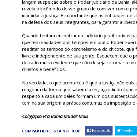
lançam suspeição sobre o Poder Judiciário da Bahia, a
revela o incômodo desse grupo de conviver com o pro
intimidar a Justiça. É importante que as entidades de
na defesa dos seus integrantes, para garantir a libe
Quando tentam encontrar no Judiciário justificativas pa
que têm saudades dos tempos em que o Poder Execu
reeditar os tempos do coronelismo e do chicote, que f
livre e independente de sua gente. Esquecem que o p
deixado muito evidente que não deseja retornar a u
direitos e benefícios.
Na verdade, o que aconteceu é que a Justiça não quis 
reagiram da forma que sabem fazer, agredindo àquele
respeito a cada um deles formam um dos sustentácul
tem na sua origem a prática contumaz da imposição e 
Coligação Pra Bahia Mudar Mais
Facebook
Twitter
COMPARTILHE ESTA NOTÍCIA: