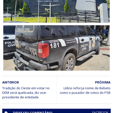
CAMPO FORMOSO
Acusado de praticar homicídio no distrito de Araras é
preso pela Polícia Civil em Campo Formoso (BA)
JUAZEIRO
ANTERIOR
PRÓXIMA
Polícia Civil cumpre mandado de prisão preventiva por
tráfico de drogas em Juazeiro (BA)
Tradição do Oeste em votar no
Lídice reforça nome de Bebeto
DEM será quebrada, diz vice-
DEIXE SEU
COMENTÁRIO
FACEBOOK