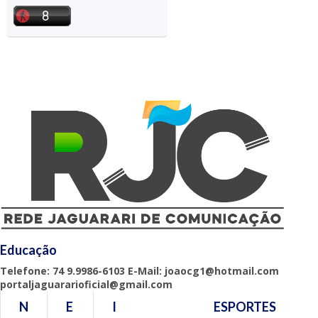
Educação
Telefone: 74 9.9986-6103 E-Mail: joaocg1@hotmail.com
portaljaguararioficial@gmail.com
N
E
I
ESPORTES