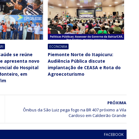
RI
ECONOMIA
Saúde se reúne
Piemonte Norte do Itapicuru:
 e apresenta novo
Audiência Pública discute
ncial do Hospital
implantação de CEASA e Rota do
onteiro, em
Agroecoturismo
fim
PRÓXIMA
Ônibus da São Luiz pega fogo na BR 407 próximo a Vila
Cardoso em Caldeirão Grande
FACEBOOK