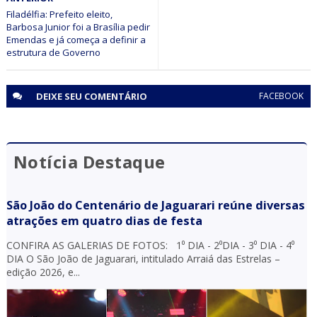
tráfico de drogas em Juazeiro (BA)
Filadélfia: Prefeito eleito,
Barbosa Junior foi a Brasília pedir
Emendas e já começa a definir a
estrutura de Governo
DEIXE SEU
COMENTÁRIO
FACEBOOK
Notícia Destaque
São João do Centenário de Jaguarari reúne diversas
atrações em quatro dias de festa
CONFIRA AS GALERIAS DE FOTOS: 1⁰ DIA - 2⁰DIA - 3⁰ DIA - 4⁰
DIA O São João de Jaguarari, intitulado Arraiá das Estrelas –
edição 2026, e...