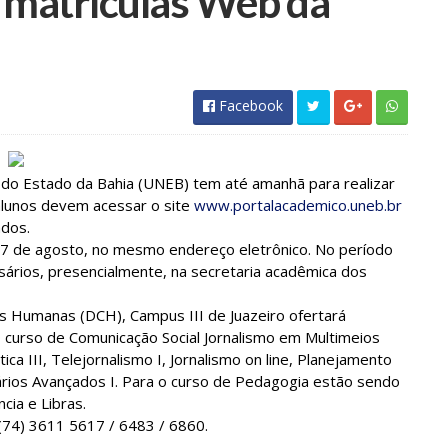
matrículas Web da
Facebook
do Estado da Bahia (UNEB) tem até amanhã para realizar
 alunos devem acessar o site
www.portalacademico.uneb.br
ados.
 27 de agosto, no mesmo endereço eletrônico. No período
ários, presencialmente, na secretaria acadêmica dos
 Humanas (DCH), Campus III de Juazeiro ofertará
O curso de Comunicação Social Jornalismo em Multimeios
tica III, Telejornalismo I, Jornalismo on line, Planejamento
nários Avançados I. Para o curso de Pedagogia estão sendo
cia e Libras.
(74) 3611 5617 / 6483 / 6860.