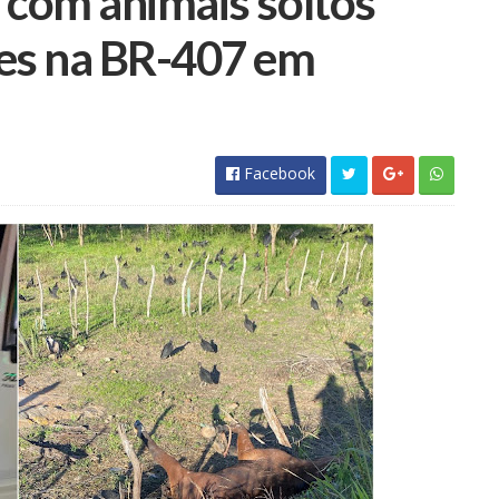
 com animais soltos
es na BR-407 em
Facebook