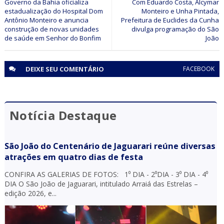
tráfico de drogas em Juazeiro (BA)
Governo da Bahia oficializa
Com Eduardo Costa, Alcymar
estadualização do Hospital Dom
Monteiro e Unha Pintada,
Antônio Monteiro e anuncia
Prefeitura de Euclides da Cunha
construção de novas unidades
divulga programação do São
de saúde em Senhor do Bonfim
João
DEIXE SEU
COMENTÁRIO
FACEBOOK
Notícia Destaque
São João do Centenário de Jaguarari reúne diversas
atrações em quatro dias de festa
CONFIRA AS GALERIAS DE FOTOS: 1⁰ DIA - 2⁰DIA - 3⁰ DIA - 4⁰
DIA O São João de Jaguarari, intitulado Arraiá das Estrelas –
edição 2026, e...