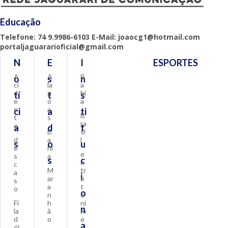
Educação
Telefone: 74 9.9986-6103 E-Mail: joaocg1@hotmail.com
portaljaguararioficial@gmail.com
N
E
I
ESPORTES
A
A
B
o
s
n
ci
la
a
d
g
hi
tí
t
s
e
o
a
n
a
ci
a
ti
B
t
s
ra
e
a
d
t
B
si
d
a
l
s
o
u
e
hi
e
s
a
s
c
n
c
M
tr
a
i
ar
e
s
a
t
o
o
n
e
Fi
h
ni
n
la
ã
m
d
o
e
a
él
n